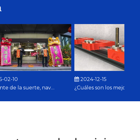
a
2-10
2024-12-15
Serpiente de la suerte, navega hacia adelante | YEJING MACHINERY 2025 ¡Nochevieja!
¿Cuáles son los mejores trabajos de extrusión de aluminio en 2024?