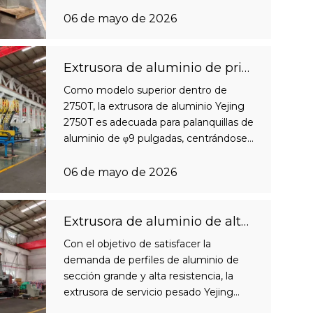
adecuada para palanquillas de aluminio
de φ8 pulgadas, con una gran
06 de mayo de 2026
capacidad de carga y un rendimiento
operativo estable. Toda la máquina
adopta tecnología de control
Extrusora de aluminio de primera calidad 2750T | Adecuado para palanquilla de aluminio de φ9 pulgadas | Fabricación de alta gama
inteligente, que ca
Como modelo superior dentro de
2750T, la extrusora de aluminio Yejing
2750T es adecuada para palanquillas de
aluminio de φ9 pulgadas, centrándose
en la formación de perfiles de aluminio
de alta gama, alta precisión y
06 de mayo de 2026
secciones grandes. El bastidor principal
adopta una estructura pretensada
reforzada, que resiste eficazmente
Extrusora de aluminio de alta resistencia de 1.800T | Adecuado para palanquilla de aluminio de φ7 pulgadas | Especializados de gran sección
cargas excéntricas y garantiza
Con el objetivo de satisfacer la
demanda de perfiles de aluminio de
sección grande y alta resistencia, la
extrusora de servicio pesado Yejing
1.800T está equipada con un marco de