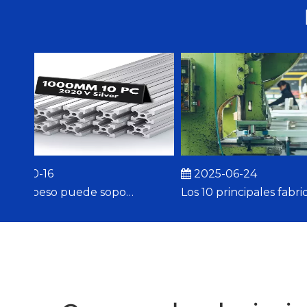
-10-16
2025-06-24
¿Cuánto peso puede soportar la extrusión de aluminio 2020?