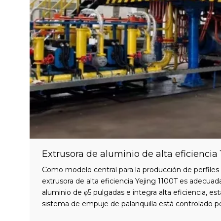
Como modelo central para la producción de perfiles d
extrusora de alta eficiencia Yejing 1100T es adecuada
aluminio de φ5 pulgadas e integra alta eficiencia, esta
sistema de empuje de palanquilla está controlado p
precisión, lo que hace que la alimentación de palanqu