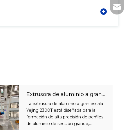
+86-75
nhyeji
fsyeji
Extrusora de aluminio a gran escala de 2300T | Adecuado para palanquilla de aluminio de φ8 pulgadas | Alta precisión y servicio pesado
La extrusora de aluminio a gran escala
Yejing 2300T está diseñada para la
formación de alta precisión de perfiles
de aluminio de sección grande,