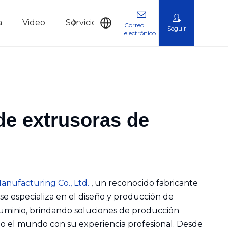
a
Video
Servicio
Noticias
Contáctenos
Correo
Seguir
electrónico
 manipulación
de extrusoras de
anufacturing Co., Ltd.
, un reconocido fabricante
 se especializa en el diseño y producción de
luminio, brindando soluciones de producción
odo el mundo con su experiencia profesional. Desde