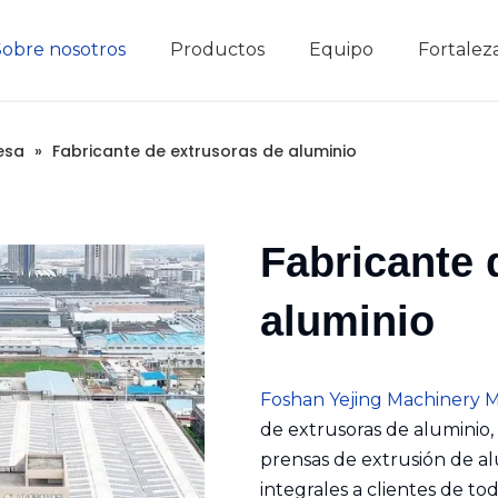
Sobre nosotros
Productos
Equipo
Fortalez
trusión
trusión
e aluminio
e aluminio
inio
inio
tica
tica
Apilador automático
Nuevo tipo de prensa de carrera corta
Parámetros técnicos
Mesa de
esa
»
Fabricante de extrusoras de aluminio
Fabricante 
aluminio
Foshan Yejing Machinery M
de extrusoras de aluminio,
prensas de extrusión de a
integrales a clientes de t