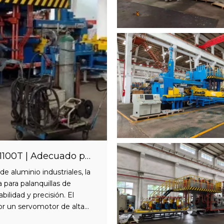
Extrusora de aluminio de alta eficiencia 1100T | Adecuado para palanquilla de aluminio de φ5 pulgadas | Pilar industrial
e aluminio industriales, la
 para palanquillas de
bilidad y precisión. El
or un servomotor de alta
illa sea abierta.