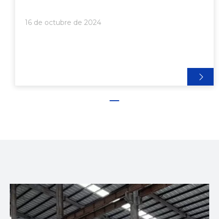
1. Diseño y preparación del troquel>>> 2. Preparación
del tocho>>> 3. Precalentamiento>>> 4.
16 de octubre de 2024
Lubricación>>> 5. Carga y prensado>>> 6. Emerg. de
perfil