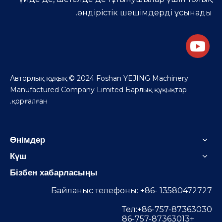
өндірістік шешімдерді ұсынады.
Авторлық құқық © 2024 Foshan YEJING Machinery
Manufactured Company Limited Барлық құқықтар
қорғалған.
Өнімдер
Күш
Бізбен хабарласыңы
Байланыс телефоны: +86- 13580472727
Тел:+86-757-87363030
+86-757-87363013