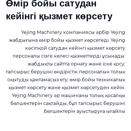
Өмір бойы сатудан
кейінгі қызмет көрсету
Yejing Machinery компаниясы әрбір Yejing
жабдығына өмір бойы қызмет көрсетеді. Yejing
кәсіпқой сатудан кейінгі қызмет көрсету
персоналы сізге келесі қызметтерді ұсынады:
жабдықты сайтта орнату және іске қосу;
тапсырыс берушінің өндірістік персоналын толық
оқытуды қамтамасыз ету; өмір бойы техникалық
қызмет көрсету және қызмет көрсетуден кейін.
Yejing Machinery әр машинаның толық қосалқы
бөлшектерін сақтайды, бұл тапсырыс берушінің
бөлшектерін ауыстыруға ыңғайлы.