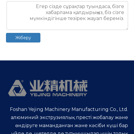
Жіберу
Foshan Yejing Machinery Manufacturing Co., Ltd.
алюминий экструзиялық престі жобалау және
өндіруге маманданған және кәсіби күші бар
үйде де, шетелде де тұтынушылар үшін толық