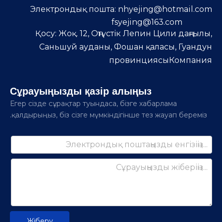
Электрондық пошта:
nhyejing@hotmail.com
fsyejing@163.com
Қосу: Жоқ. 12, Оңтүстік Лепин Цили даңғылы,
Саньшуй ауданы, Фошан қаласы, Гуандун
провинциясыКомпания
Сұрауыңызды қазір алыңыз
Егер сізде сұрақтар туындаса, бізге хабарлама
қалдырыңыз, біз сізге мүмкіндігінше тез жауап береміз.
Жіберу