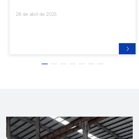
sectores de la construcción, la agricultura, las
telecomunicaciones y la medicina. Este equipo
28 de abril de 2025
permite la producción continua de tubos y perfiles
fundiendo materiales plásticos en bruto y dándoles
la forma deseada con precisión y eficiencia. Este
artículo explora los usos, componentes, procesos y
beneficios de los equipos de extrusión de tuberías y
perfiles, brindando una comprensión integral de su
importancia en la fabricación moderna.