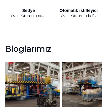
Sedye
Otomatik istifleyici
Özeti:
Otomatik sedye temel olarak beş parçadan oluşur: yol rayı, ana silindir, ön çeneler ve arka çeneler ve doğrultma makinesinin konveyörü.
Özeti:
Otomatik istifleme cihazı, bir ara parça depolama sistemi, bir ara parça konveyör sistemi, bir profil aktarma cihazı, bir atma cihazı ve bir yükleme çerçevesi konveyöründen oluşur.
Bloglarımız