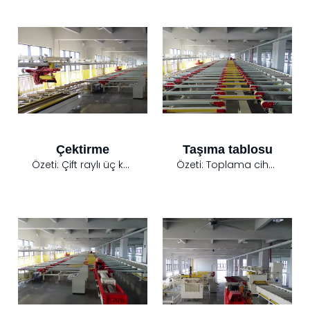
Çektirme
Taşıma tablosu
Özeti:
Çift raylı üç kafalı tasarım, bir testere kafasına sahip iki çekiş kafası. Akıllı çektirme, üst ve alt raylardan, iki servo çekiş makinesinden (servo tahrik ve kontrol sistemi dahil) ve çekiş tahrik kızağı tertibatından oluşur.
Özeti:
Toplama cihazı, profilleri esas olarak ihracat platformundan soğutma masasına enlemesine aktaran bir keçe kayış tarafından tahrik edilir.