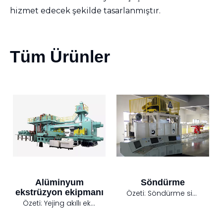
hizmet edecek şekilde tasarlanmıştır.
Tüm Ürünler
Alüminyum
Söndürme
ekstrüzyon ekipmanı
Özeti:
Söndürme sistemi, ön masa platformunun yüksek sıcaklık bölümünde, ekstrüzyon presinin çıkış deliğine yakın, entegre bir paslanmaz çelik soğutma suyu deposuna monte edilmiş, ön ve arka iki soğutma bölgesine bölünmüş, rüzgar soğutma, su sisi soğutma, güçlü su soğutma, su nüfuzu ve diğer tekli veya çoklu kombinasyonların soğutma modunu gerçekleştirebilen bir konuma sahiptir.
Özeti:
Yejing akıllı ekstrüzyon üretim hattı sistemi, tüm ekstrüzyon üretim hattının tüm ekipmanlarını (alüminyum kütük ısıtma fırını, sıcak kütük kesme makinesi, ekstrüzyon presi, çift çektirme, çalışma masası ve kalıp ısıtıcısı dahil) tek bir kontrol konsolunda merkezileştirir. Konsol, yalnızca tüm ekstrüzyon hattını basit ve doğru bir şekilde kontrol etmekle kalmayıp aynı zamanda ekstrüzyonla ilgili üretim sürecinin tüm veri bilgilerini kaydedebilen ve doğrudan bağlanabilen güçlü konfigürasyon yazılımına sahip bir dizi endüstriyel tablet bilgisayarla donatılmıştır. İşletmenin ERP yönetim sistemi ile gerçek zamanlı, gerçek, genel ve ekstrüzyon süreç verilerini sağlar ve işletmenin üretim yönetimi için büyük ölçüde uygundur.