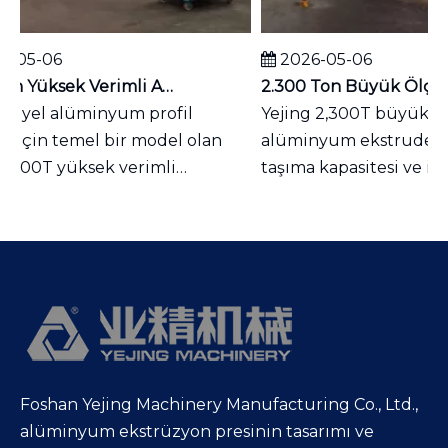
-05-06
2026-05-06
1.100 Ton Yüksek Verimli Alüminyum Ekstruder | φ5 inç Alüminyum Kütük için uygundur | Endüstriyel Dayanak
riyel alüminyum profil
Yejing 2,300T büyük ölç
i için temel bir model olan
alüminyum ekstruder, 
 1.100T yüksek verimli
taşıma kapasitesi ve isti
e...
p...
Foshan Yejing Machinery Manufacturing Co., Ltd.,
alüminyum ekstrüzyon presinin tasarımı ve