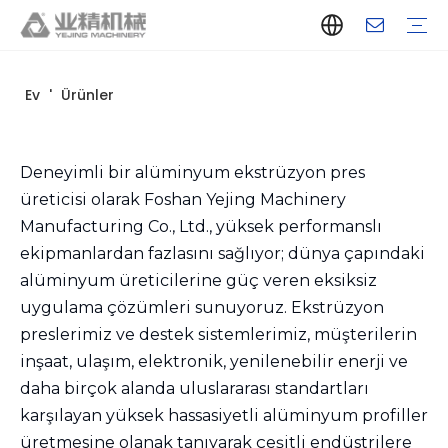
Ev
'
Ürünler
Şirket Tanıtımı
Alüminyum Ekstrüzyon Pres Üreticisi
Alüminyum Ekstrüzyon Pres Tedarikçisi
Alüminyum Ekstruder Üreticisi
Alüminyum Ekstruder Tedarikçisi
Ekstrüzyon Pres Makinesi Üreticisi
Ekstrüzyon Pres Makinesi Tedarikçisi
Alüminyum Ekstrüzyon Hattı Üreticisi
Alüminyum Ekstrüzyon Hattı Tedarikçisi
Otomatik Ekstrüzyon Hattı Üreticisi
Otomatik Ekstrüzyon Hattı Tedarikçisi
Tarih
Alüminyum ekstrüzyon ekipmanları
Söndürme
Çektirme
Taşıma masası
Sedye
Otomatik istifleyici
Akıllı ekstrüzyon üretim hattı
Yeni tip kısa stroklu pres
Teknik parametreler
Verim
Kalite Kontrol
Tasarım ve Geliştirme
Deneyimli bir alüminyum ekstrüzyon pres
üreticisi olarak Foshan Yejing Machinery
Manufacturing Co., Ltd., yüksek performanslı
ekipmanlardan fazlasını sağlıyor; dünya çapındaki
alüminyum üreticilerine güç veren eksiksiz
uygulama çözümleri sunuyoruz. Ekstrüzyon
preslerimiz ve destek sistemlerimiz, müşterilerin
inşaat, ulaşım, elektronik, yenilenebilir enerji ve
daha birçok alanda uluslararası standartları
karşılayan yüksek hassasiyetli alüminyum profiller
üretmesine olanak tanıyarak çeşitli endüstrilere