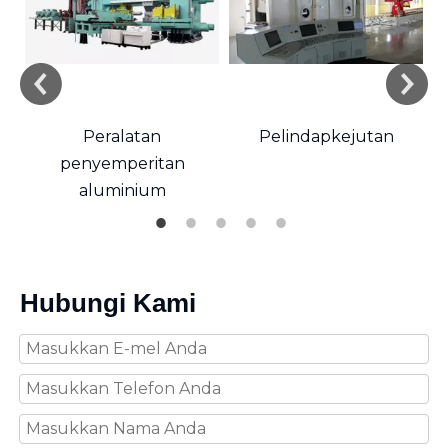
k
Peralatan
Pelindapkejutan
penyemperitan
aluminium
Hubungi Kami