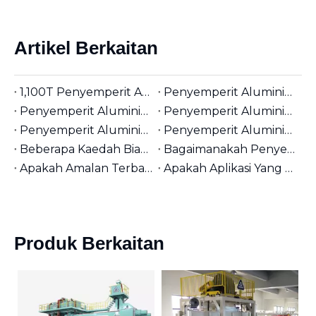
Artikel Berkaitan
1,100T Penyemperit Aluminium Berkecekapan Tinggi | Sesuai untuk Bilet Aluminium φ5 inci | Industri Utama
Penyemperit Aluminium Berskala Besar 2,300T | Sesuai untuk Bilet Aluminium φ8 inci | Tugas Berat Ketepatan Tinggi
Penyemperit Aluminium Gred Tertinggi 2,750T | Sesuai untuk Bilet Aluminium φ9 inci | Pembuatan Tertinggi
Penyemperit Aluminium Tugas Berat 1,800T | Sesuai untuk Bilet Aluminium φ7 inci | Khusus Bahagian Besar
Penyemperit Aluminium Lejang Pendek 1,800T | Sesuai untuk Bilet Aluminium φ7 inci | Cekap & Universal
Penyemperit Aluminium Pintar 1,800T | Sesuai untuk Bilet Aluminium φ7 inci | Gred Perindustrian Serbaguna
Beberapa Kaedah Biasa untuk Membaiki Mati Penyemperitan Aluminium
Bagaimanakah Penyemperitan Aluminium T-Slot Boleh Meningkatkan Fleksibiliti Reka Bentuk Anda?
Apakah Amalan Terbaik untuk Memasang Struktur Aluminium T-Slot?
Apakah Aplikasi Yang Paling Sesuai untuk Penyemperitan Aluminium 2525?
Produk Berkaitan