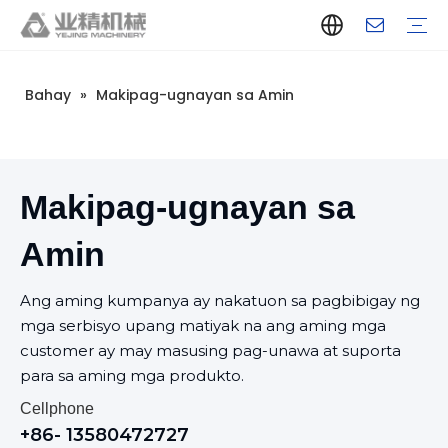
Bahay
»
Makipag-ugnayan sa Amin
Panimula ng Kumpanya
Tagagawa ng Aluminum Extrusion Press
Supplier ng Aluminum Extrusion Press
Tagagawa ng Aluminum Extruder
Supplier ng Aluminum Extruder
Tagagawa ng Extrusion Press Machine
Supplier ng Extrusion Press Machine
Tagagawa ng Aluminum Extrusion Line
Supplier ng Aluminum Extrusion Line
Manufacturer ng Awtomatikong Extrusion Line
Supplier ng Awtomatikong Extrusion Line
Kasaysayan
Mga kagamitan sa pag-extrusion ng aluminyo
Pagsusubo
Puller
Paghawak ng mesa
Stretcher
Awtomatikong stacker
Intelligent extrusion production line
Bagong uri ng short-stroke press
Mga teknikal na parameter
Throughput
Kontrol sa Kalidad
Disenyo At Pag-unlad
Makipag-ugnayan sa
Amin
Ang aming kumpanya ay nakatuon sa pagbibigay ng
mga serbisyo upang matiyak na ang aming mga
customer ay may masusing pag-unawa at suporta
para sa aming mga produkto.
Cellphone
+86- 13580472727